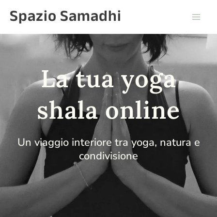
Vai
Mai
Spazio Samadhi
al
Men
contenuto
La tua yoga
shala online
Un viaggio interiore tra yoga, natura e
condivisione