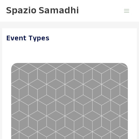
Vai
Main
Spazio Samadhi
al
contenuto
Men
Event Types