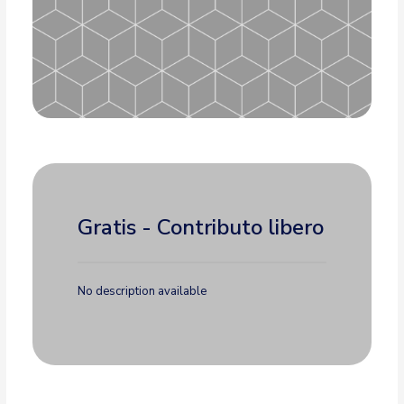
Gratis - Contributo libero
No description available