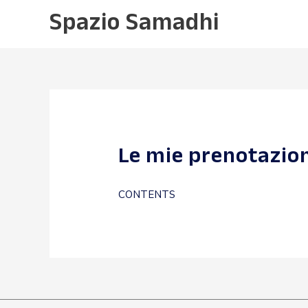
Vai
Spazio Samadhi
al
contenuto
Le mie prenotazio
CONTENTS